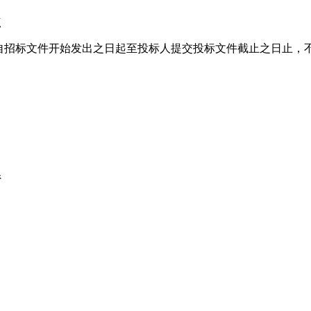
点
间）（自招标文件开始发出之日起至投标人提交投标文件截止之日止，
系