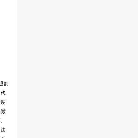
照副
及代
年度
法缴
票、
依法